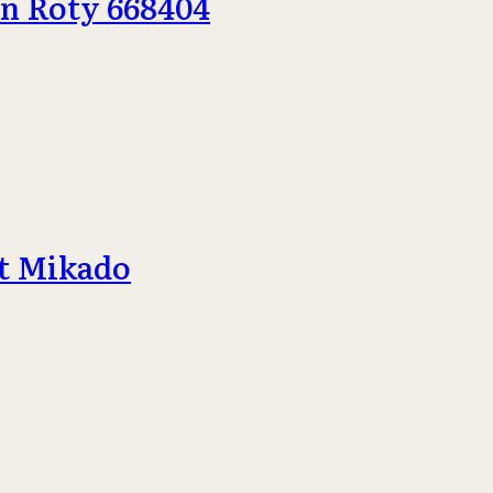
n Roty 668404
nt Mikado