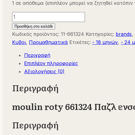
1 σε απόθεμα (επιπλέον μπορεί να ζητηθεί κατόπιν
moulin
roty
Προσθήκη στο καλάθι
661324
Κωδικός προϊόντος:
11-661324
Κατηγορίες:
brands
,
Παζλ
Κυβοι
,
Προμαθηματικά
Ετικέτες:
- 18 μηνών
,
- 24 
σφηνώματα
Περιγραφή
ξύλινα
Επιπλέον πληροφορίες
-
Αξιολογήσεις (0)
οχήματα
ποσότητα
Περιγραφή
moulin roty 661324 Παζλ εν
Περιγραφή