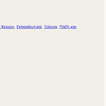
 Χεριών
,
Εκπαιδευτικά
,
Ξύλινα
,
Πάζλ και