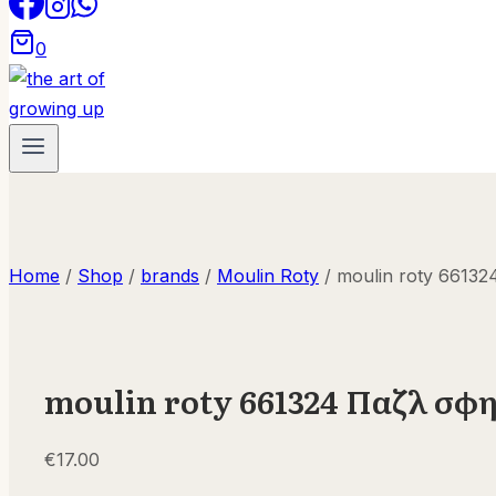
0
Home
/
Shop
/
brands
/
Moulin Roty
/
moulin roty 6613
moulin roty 661324 Παζλ σφ
€
17.00