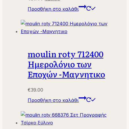
price
τρέχουσα
Προσθήκη στο καλάθι
was:
τιμή
€28.00.
είναι:
€20.00.
moulin roty 712400
Ημερολόγιο των
Εποχών -Μαγνητικο
€
39.00
Προσθήκη στο καλάθι