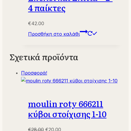
4 παίκτες
€
42.00
Προσθήκη στο καλάθι
Σχετικά προϊόντα
Προσφορά!
moulin roty 666211
κύβοι στοίχισης 1-10
Original
Η
€
28.00
€
20.00