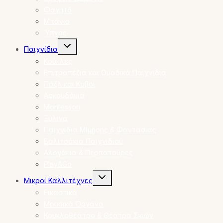
Φαγητό
Μπάνιο
Ύπνος
Toggle
Παιχνίδια
child
menu
Κούκλες
Επιτραπέζια και Ομαδικά Παιχνίδια
Πάζλ και Κυβοι
Αρκουδάκια
Montessori
Ξύλινα
Παιχνίδια Μίμησης & Φαντασίας
Βαλιτσάκια Παιχνιδιού
Αλογάκια & Περπατούρες
Play&Go
Toggle
Μικροί Καλλιτέχνες
child
menu
Εικαστικά
Μουσικά Όργανα
Κουκλοθέατρο & Θέατρα Σκιών