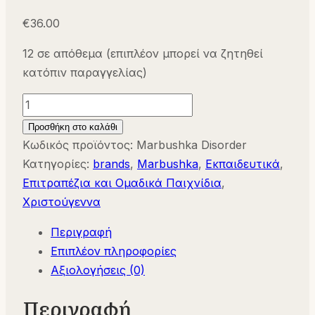
€
36.00
12 σε απόθεμα (επιπλέον μπορεί να ζητηθεί
κατόπιν παραγγελίας)
Marbushka
Disorder
Προσθήκη στο καλάθι
-
Κωδικός προϊόντος:
Marbushka Disorder
Επιτραπέζιο
Κατηγορίες:
brands
,
Marbushka
,
Εκπαιδευτικά
,
Αταξία
Επιτραπέζια και Ομαδικά Παιχνίδια
,
για
Χριστούγεννα
4
Περιγραφή
παίκτες
Επιπλέον πληροφορίες
ποσότητα
Αξιολογήσεις (0)
Περιγραφή