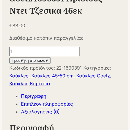
Ντει Τζεσικα 46εκ
€
88.00
Διαθέσιμο κατόπιν παραγγελίας
Goetz
1690391
Προσθήκη στο καλάθι
Πρίσιους
Κωδικός προϊόντος:
22-1690391
Κατηγορίες:
Ντει
Κούκλες
,
Κούκλες 45-50 cm
,
Κούκλες Goetz
,
Τζεσικα
Κούκλες Κορίτσια
46εκ
Περιγραφή
ποσότητα
Επιπλέον πληροφορίες
Αξιολογήσεις (0)
Περιγραφή