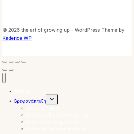
© 2026 the art of growing up - WordPress Theme by
Kadence WP
tuitshop
Toggle
Βρεφανάπτυξη
child
menu
Απαλοί φίλοι 0+
Κουκλάκια Για Μικρά Χεράκια
Βρεφικά Δραστηριότητες
Κουδουνίστρες και Μασητικά