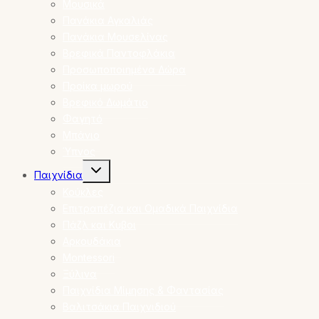
Μουσικά
Πανάκια Αγκαλιάς
Πανάκια Μουσελίνας
Βρεφικά Παντοφλάκια
Προσωποποιημένα Δώρα
Προίκα μωρού
Βρεφικό Δωμάτιο
Φαγητό
Μπάνιο
Ύπνος
Toggle
Παιχνίδια
child
menu
Κούκλες
Επιτραπέζια και Ομαδικά Παιχνίδια
Πάζλ και Κυβοι
Αρκουδάκια
Montessori
Ξύλινα
Παιχνίδια Μίμησης & Φαντασίας
Βαλιτσάκια Παιχνιδιού