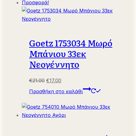
Προσφορά!
Goetz 1753034 Μωρό
Μπάνιου 33εκ
Νεογέννητο
Original
Η
€
21.00
€
17.00
price
τρέχουσα
Προσθήκη στο καλάθι
was:
τιμή
€21.00.
είναι:
€17.00.