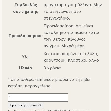
Συμβουλές
πρόγραμμα για μάλλινα. Μην
συντήρησης
το στεγνώνετε στο
στεγνωτήριο.
Προειδοποίηση! Δεν είναι
κατάλληλο για παιδιά κάτω
Προειδοποιήσεις
των 3 ετών. Κίνδυνος
πνιγμού. Μικρά μέρη.
Κατασκευασμένο από ξύλο,
Υλη
καουτσούκ, πλαστικό, άλλο
Ηλικία
3 χρόνια
1 σε απόθεμα (επιπλέον μπορεί να ζητηθεί
κατόπιν παραγγελίας)
Τύμπανο
Μεταλλικό
Προσθήκη στο καλάθι
με