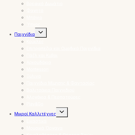
Βρεφικό Δωμάτιο
Φαγητό
Μπάνιο
Ύπνος
Toggle
Παιχνίδια
child
menu
Κούκλες
Επιτραπέζια και Ομαδικά Παιχνίδια
Πάζλ και Κυβοι
Αρκουδάκια
Montessori
Ξύλινα
Παιχνίδια Μίμησης & Φαντασίας
Βαλιτσάκια Παιχνιδιού
Αλογάκια & Περπατούρες
Play&Go
Toggle
Μικροί Καλλιτέχνες
child
menu
Εικαστικά
Μουσικά Όργανα
Κουκλοθέατρο & Θέατρα Σκιών