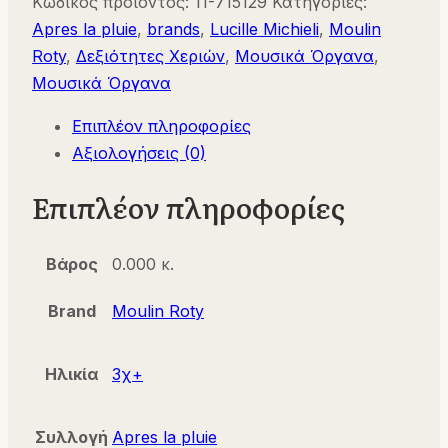
Κωδικός προϊόντος:
11-715129
Κατηγορίες:
Γλωσσίδια
Apres la pluie
,
brands
,
Lucille Michieli
,
Moulin
715129
Roty
,
Δεξιότητες Χεριών
,
Μουσικά Όργανα
,
Moulin
Μουσικά Όργανα
Roty
Επιπλέον πληροφορίες
ποσότητα
Αξιολογήσεις (0)
Επιπλέον πληροφορίες
Βάρος
0.000 κ.
Brand
Moulin Roty
Ηλικία
3χ+
Συλλογή
Apres la pluie