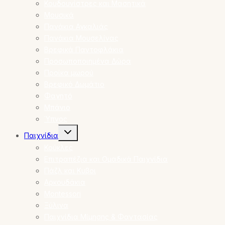
Κουδουνίστρες και Μασητικά
Μουσικά
Πανάκια Αγκαλιάς
Πανάκια Μουσελίνας
Βρεφικά Παντοφλάκια
Προσωποποιημένα Δώρα
Προίκα μωρού
Βρεφικό Δωμάτιο
Φαγητό
Μπάνιο
Ύπνος
Toggle
Παιχνίδια
child
menu
Κούκλες
Επιτραπέζια και Ομαδικά Παιχνίδια
Πάζλ και Κυβοι
Αρκουδάκια
Montessori
Ξύλινα
Παιχνίδια Μίμησης & Φαντασίας