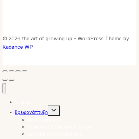
© 2026 the art of growing up - WordPress Theme by
Kadence WP
tuitshop
Toggle
Βρεφανάπτυξη
child
menu
Απαλοί φίλοι 0+
Κουκλάκια Για Μικρά Χεράκια
Βρεφικά Δραστηριότητες