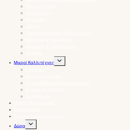
Πάζλ και Κυβοι
Αρκουδάκια
Montessori
Ξύλινα
Παιχνίδια Μίμησης & Φαντασίας
Βαλιτσάκια Παιχνιδιού
Αλογάκια & Περπατούρες
Play&Go
Toggle
Μικροί Καλλιτέχνες
child
menu
Εικαστικά
Μουσικά Όργανα
Κουκλοθέατρο & Θέατρα Σκιών
Σινεμά και Ιστορίες
Κατασκευές
Μικροί Εξερευνητές
Ξενόγλωσσα
Προσωποποιημένα Δώρα
Toggle
Δώρα
child