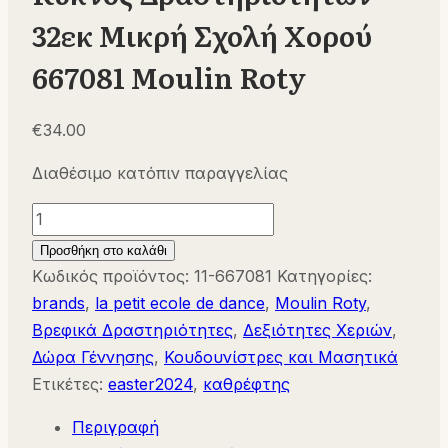
32εκ Μικρή Σχολή Χορού
667081 Moulin Roty
€
34.00
Διαθέσιμο κατόπιν παραγγελίας
Κύκνος
Δραστηριοτήτων
Προσθήκη στο καλάθι
32εκ
Κωδικός προϊόντος:
11-667081
Κατηγορίες:
Μικρή
brands
,
la petit ecole de dance
,
Moulin Roty
,
Σχολή
Βρεφικά Δραστηριότητες
,
Δεξιότητες Χεριών
,
Χορού
Δώρα Γέννησης
,
Κουδουνίστρες και Μασητικά
667081
Ετικέτες:
easter2024
,
καθρέφτης
Moulin
Περιγραφή
Roty