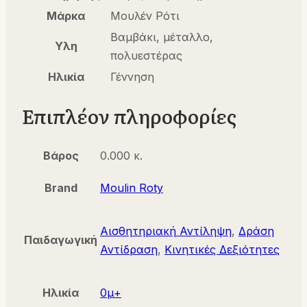
Μάρκα
Μουλέν Ρότι
Βαμβάκι, μέταλλο,
Υλη
πολυεστέρας
Ηλικία
Γέννηση
Επιπλέον πληροφορίες
Βάρος
0.000 κ.
Brand
Moulin Roty
Αισθητηριακή Αντίληψη
,
Δράση
Παιδαγωγική
Αντίδραση
,
Κινητικές Δεξιότητες
Ηλικία
0μ+