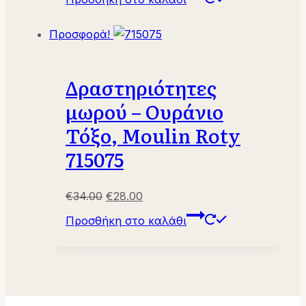
Προσφορά!
Δραστηριότητες
μωρού – Ουράνιο
Τόξο, Moulin Roty
715075
Original
Η
€
34.00
€
28.00
price
τρέχουσα
Προσθήκη στο καλάθι
was:
τιμή
€34.00.
είναι:
€28.00.