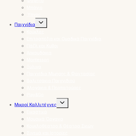
Φαγητό
Μπάνιο
Ύπνος
Toggle
Παιχνίδια
child
menu
Κούκλες
Επιτραπέζια και Ομαδικά Παιχνίδια
Πάζλ και Κυβοι
Αρκουδάκια
Montessori
Ξύλινα
Παιχνίδια Μίμησης & Φαντασίας
Βαλιτσάκια Παιχνιδιού
Αλογάκια & Περπατούρες
Play&Go
Toggle
Μικροί Καλλιτέχνες
child
menu
Εικαστικά
Μουσικά Όργανα
Κουκλοθέατρο & Θέατρα Σκιών
Σινεμά και Ιστορίες