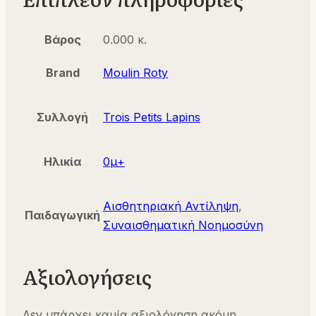
Βάρος
0.000 κ.
Brand
Moulin Roty
Συλλογή
Trois Petits Lapins
Ηλικία
0μ+
Αισθητηριακή Αντίληψη
,
Παιδαγωγική
Συναισθηματική Νοημοσύνη
Αξιολογήσεις
Δεν υπάρχει καμία αξιολόγηση ακόμη.