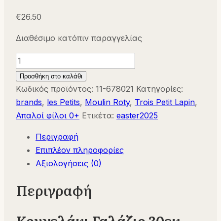
€
26.50
Διαθέσιμο κατόπιν παραγγελίας
Κουνελάκι
Γαλάζιο
Προσθήκη στο καλάθι
30εκ
Κωδικός προϊόντος:
11-678021
Κατηγορίες:
-
brands
,
les Petits
,
Moulin Roty
,
Trois Petit Lapin
,
678021
Απαλοί φίλοι 0+
Ετικέτα:
easter2025
Moulin
Περιγραφή
Roty
Επιπλέον πληροφορίες
ποσότητα
Αξιολογήσεις (0)
Περιγραφή
Κουνελάκι Γαλάζιο 30εκ –