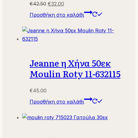
Original
Η
€
42.50
€
32.00
price
τρέχουσα
Προσθήκη στο καλάθι
was:
τιμή
€42.50.
είναι:
€32.00.
Jeanne η Χήνα 50εκ
Moulin Roty 11-632115
€
45.00
Προσθήκη στο καλάθι