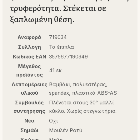
τρυφερότητα. Στέκεται σε
ξαπλωμένη θέση.
Αναφορά
719034
Συλλογή
Τα έπιπλα
Κωδικός EAN
3575677190349
Μέγεθος
41 εκ
προϊόντος
Λεπτομέρειες
Βαμβάκι, πολυεστέρας,
υλικού
spandex, πλαστικά ABS-AS
Συμβουλές
Πλένεται στους 30° μαλλί
συντήρησης
κύκλο. Χωρίς στεγνωτήριο.
Νέα
Οχι
Σημάδι
Μουλέν Ροτύ