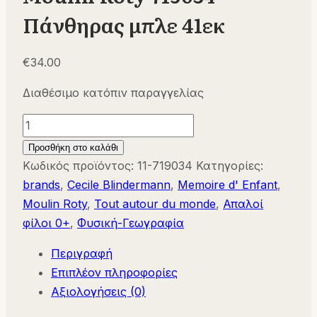
Πάνθηρας μπλε 41εκ
€
34.00
Διαθέσιμο κατόπιν παραγγελίας
Moulin
Roty
Προσθήκη στο καλάθι
719034
Κωδικός προϊόντος:
11-719034
Κατηγορίες:
Πάνθηρας
brands
,
Cecile Blindermann
,
Memoire d' Enfant
,
μπλε
Moulin Roty
,
Tout autour du monde
,
Απαλοί
41εκ
φίλοι 0+
,
Φυσική-Γεωγραφία
ποσότητα
Περιγραφή
Επιπλέον πληροφορίες
Αξιολογήσεις (0)