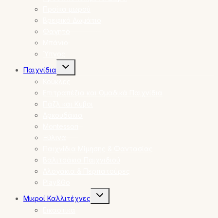
Προίκα μωρού
Βρεφικό Δωμάτιο
Φαγητό
Μπάνιο
Ύπνος
Toggle
Παιχνίδια
child
menu
Κούκλες
Επιτραπέζια και Ομαδικά Παιχνίδια
Πάζλ και Κυβοι
Αρκουδάκια
Montessori
Ξύλινα
Παιχνίδια Μίμησης & Φαντασίας
Βαλιτσάκια Παιχνιδιού
Αλογάκια & Περπατούρες
Play&Go
Toggle
Μικροί Καλλιτέχνες
child
menu
Εικαστικά