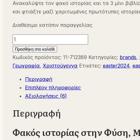
Ανακαλύψτε τον φακό ιστορίας και τα 3 μίνι βιβλί
και φτιάξτε μαζί χαριτωμένες πρωτότυπες ιστορίες
Διαθέσιμο κατόπιν παραγγελίας
Φακός
ιστορίας
Προσθήκη στο καλάθι
στην
Κωδικός προϊόντος:
11-712389
Κατηγορίες:
brands
,
Φύση,
Γεωγραφία
,
Χριστούγεννα
Ετικέτες:
easter2024
,
ea
Moulin
Περιγραφή
Roty
Επιπλέον πληροφορίες
712389
Αξιολογήσεις (6)
ποσότητα
Περιγραφή
Φακός ιστορίας στην Φύση, M