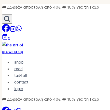
Skip
🚚 Δωρεάν αποστολή από 40€ ❤️ 10% για τη Γαζα
to
content
0
shop
read
tuit4all
contact
login
🚚 Δωρεάν αποστολή από 40€ ❤️ 10% για τη Γαζα