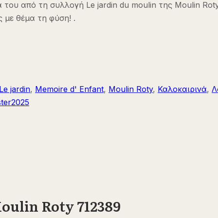
α του από τη συλλογή Le jardin du moulin της Moulin R
 με θέμα τη φύση! .
Le jardin
,
Memoire d' Enfant
,
Moulin Roty
,
Καλοκαιρινά
,
Λ
ster2025
oulin Roty 712389