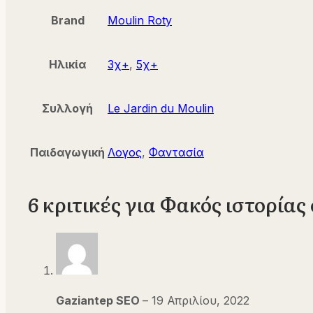
Brand
Moulin Roty
Ηλικία
3χ+
,
5χ+
Συλλογή
Le Jardin du Moulin
Παιδαγωγική
Λογος
,
Φαντασία
6 κριτικές για
Φακός ιστορίας
Gaziantep SEO
–
19 Απριλίου, 2022