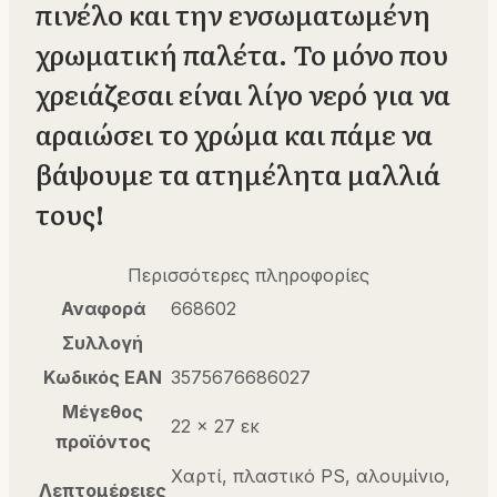
πινέλο και την ενσωματωμένη
χρωματική παλέτα. Το μόνο που
χρειάζεσαι είναι λίγο νερό για να
αραιώσει το χρώμα και πάμε να
βάψουμε τα ατημέλητα μαλλιά
τους!
Περισσότερες πληροφορίες
Αναφορά
668602
Συλλογή
Κωδικός EAN
3575676686027
Μέγεθος
22 x 27 εκ
προϊόντος
Χαρτί, πλαστικό PS, αλουμίνιο,
Λεπτομέρειες