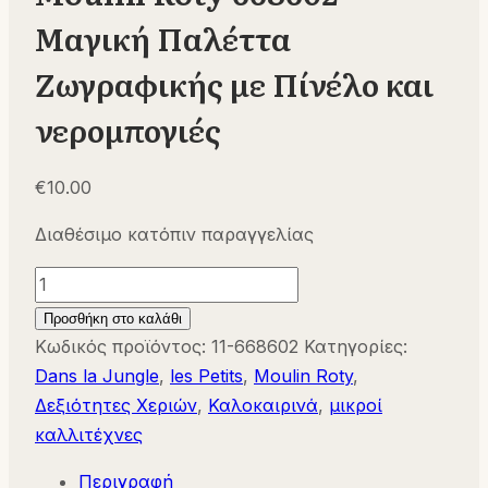
Μαγική Παλέττα
Ζωγραφικής με Πίνέλο και
νερομπογιές
€
10.00
Διαθέσιμο κατόπιν παραγγελίας
Moulin
Roty
Προσθήκη στο καλάθι
668602
Κωδικός προϊόντος:
11-668602
Κατηγορίες:
Μαγική
Dans la Jungle
,
les Petits
,
Moulin Roty
,
Παλέττα
Δεξιότητες Χεριών
,
Καλοκαιρινά
,
μικροί
Ζωγραφικής
καλλιτέχνες
με
Περιγραφή
Πίνέλο