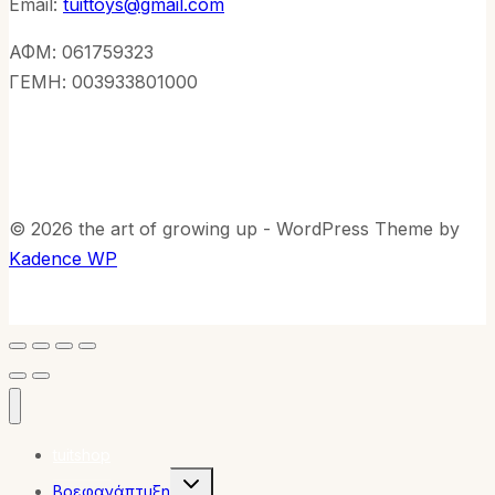
Email:
tuittoys@gmail.com
ΑΦΜ: 061759323
ΓΕΜΗ: 003933801000
© 2026 the art of growing up - WordPress Theme by
Kadence WP
tuitshop
Toggle
Βρεφανάπτυξη
child