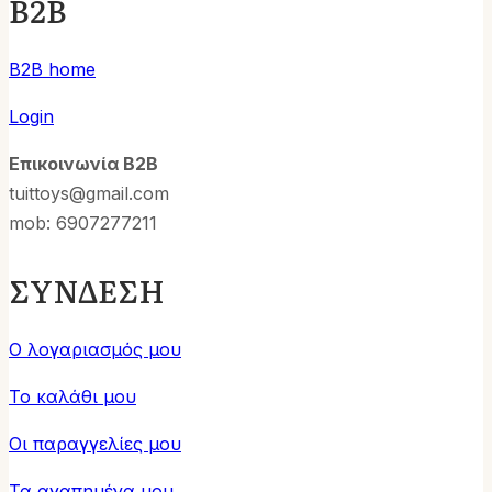
B2B
B2B home
Login
Επικοινωνία B2B
tuittoys@gmail.com
mob: 6907277211
ΣΥΝΔΕΣΗ
Ο λογαριασμός μου
Το καλάθι μου
Οι παραγγελίες μου
Τα αγαπημένα μου