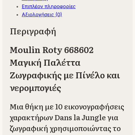
Επιπλέον πληροφορίες
και
Αξιολογήσεις (0)
νερομπογιές
ποσότητα
Περιγραφή
Moulin Roty 668602
Μαγική Παλέττα
Ζωγραφικής με Πίνέλο και
νερομπογιές
Μια θήκη με 10 εικονογραφήσεις
χαρακτήρων Dans la Jungle για
ζωγραφική χρησιμοποιώντας το