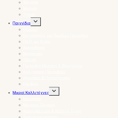
Φαγητό
Μπάνιο
Ύπνος
Toggle
Παιχνίδια
child
menu
Κούκλες
Επιτραπέζια και Ομαδικά Παιχνίδια
Πάζλ και Κυβοι
Αρκουδάκια
Montessori
Ξύλινα
Παιχνίδια Μίμησης & Φαντασίας
Βαλιτσάκια Παιχνιδιού
Αλογάκια & Περπατούρες
Play&Go
Toggle
Μικροί Καλλιτέχνες
child
menu
Εικαστικά
Μουσικά Όργανα
Κουκλοθέατρο & Θέατρα Σκιών
Σινεμά και Ιστορίες