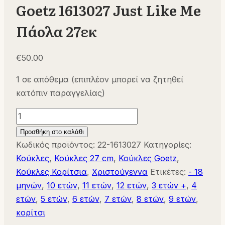
Goetz 1613027 Just Like Me
Πάολα 27εκ
€
50.00
1 σε απόθεμα (επιπλέον μπορεί να ζητηθεί
κατόπιν παραγγελίας)
Goetz
1613027
Προσθήκη στο καλάθι
Just
Κωδικός προϊόντος:
22-1613027
Κατηγορίες:
Like
Κούκλες
,
Κούκλες 27 cm
,
Κούκλες Goetz
,
Me
Κούκλες Κορίτσια
,
Χριστούγεννα
Ετικέτες:
- 18
Πάολα
μηνών
,
10 ετών
,
11 ετών
,
12 ετών
,
3 ετών +
,
4
27εκ
ετών
,
5 ετών
,
6 ετών
,
7 ετών
,
8 ετών
,
9 ετών
,
ποσότητα
κορίτσι