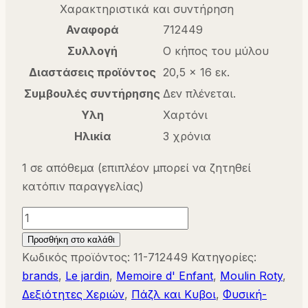
Χαρακτηριστικά και συντήρηση
Αναφορά
712449
Συλλογή
Ο κήπος του μύλου
Διαστάσεις προϊόντος
20,5 x 16 εκ.
Συμβουλές συντήρησης
Δεν πλένεται.
Υλη
Χαρτόνι
Ηλικία
3 χρόνια
1 σε απόθεμα (επιπλέον μπορεί να ζητηθεί
κατόπιν παραγγελίας)
4
Μίνι
Προσθήκη στο καλάθι
Παζλ
Κωδικός προϊόντος:
11-712449
Κατηγορίες:
4
brands
,
Le jardin
,
Memoire d' Enfant
,
Moulin Roty
,
επί
Δεξιότητες Χεριών
,
Πάζλ και Κυβοι
,
Φυσική-
12