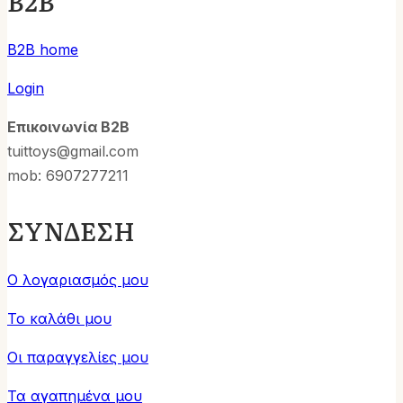
B2B
B2B home
Login
Επικοινωνία B2B
tuittoys@gmail.com
mob: 6907277211
ΣΥΝΔΕΣΗ
Ο λογαριασμός μου
Το καλάθι μου
Οι παραγγελίες μου
Τα αγαπημένα μου