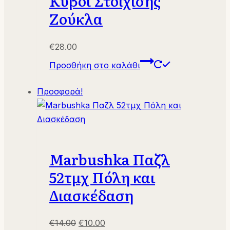
Κύβοι Στοίχισης
Ζούκλα
€
28.00
Προσθήκη στο καλάθι
Προσφορά!
Marbushka Παζλ
52τμχ Πόλη και
Διασκέδαση
Original
Η
€
14.00
€
10.00