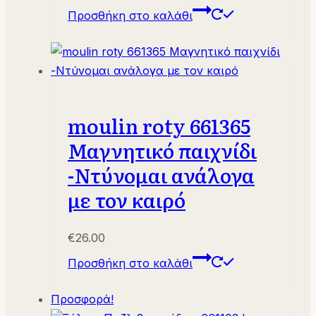
price
τρέχουσα
Προσθήκη στο καλάθι
was:
τιμή
€14.00.
είναι:
€10.00.
moulin roty 661365
Μαγνητικό παιχνίδι
-Ντύνομαι ανάλογα
με τον καιρό
€
26.00
Προσθήκη στο καλάθι
Προσφορά!