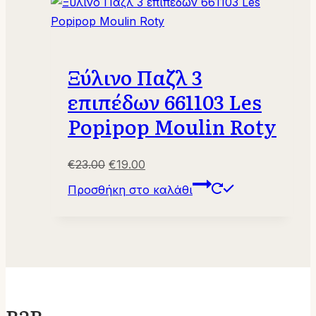
Ξύλινο Παζλ 3
επιπέδων 661103 Les
Popipop Moulin Roty
Original
Η
€
23.00
€
19.00
price
τρέχουσα
Προσθήκη στο καλάθι
was:
τιμή
€23.00.
είναι:
€19.00.