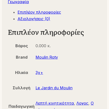
Γεωγραφία
τμχ
Επιπλέον πληροφορίες
712449
Αξιολογήσεις (0)
Moulin
Roty
Επιπλέον πληροφορίες
ποσότητα
Βάρος
0.000 κ.
Brand
Moulin Roty
Ηλικία
3χ+
Συλλογή
Le Jardin du Moulin
Λεπτή κινητικότητα
,
Λογος
,
Ο
Παιδαγωγική