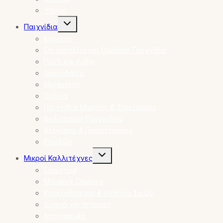
Ύπνος
Toggle
Παιχνίδια
child
menu
Κούκλες
Επιτραπέζια και Ομαδικά Παιχνίδια
Πάζλ και Κυβοι
Αρκουδάκια
Montessori
Ξύλινα
Παιχνίδια Μίμησης & Φαντασίας
Βαλιτσάκια Παιχνιδιού
Αλογάκια & Περπατούρες
Play&Go
Toggle
Μικροί Καλλιτέχνες
child
menu
Εικαστικά
Μουσικά Όργανα
Κουκλοθέατρο & Θέατρα Σκιών
Σινεμά και Ιστορίες
Κατασκευές