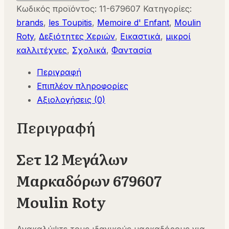
Μεγάλων
Κωδικός προϊόντος:
11-679607
Κατηγορίες:
Μαρκαδόρων
brands
,
les Toupitis
,
Memoire d' Enfant
,
Moulin
679607
Roty
,
Δεξιότητες Χεριών
,
Εικαστικά
,
μικροί
Moulin
καλλιτέχνες
,
Σχολικά
,
Φαντασία
Roty
Περιγραφή
ποσότητα
Επιπλέον πληροφορίες
Αξιολογήσεις (0)
Περιγραφή
Σετ 12 Μεγάλων
Μαρκαδόρων 679607
Moulin Roty
Ανακαλύψτε τους ιδανικούς μαρκαδόρους για