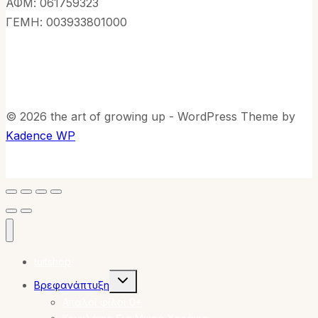
ΑΦΜ: 061759323
ΓΕΜΗ: 003933801000
© 2026 the art of growing up - WordPress Theme by
Kadence WP
tuitshop
Toggle
Βρεφανάπτυξη
child
menu
Απαλοί φίλοι 0+