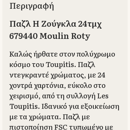
Περιγραφή
Παζλ Η Ζούγκλα 24τμχ
679440 Moulin Roty
Καλώς ήρθατε στον πολύχρωμο
κόσμο του Toupitis. Παζλ
ντεγκραντέ χρώματος, με 24
χοντρά χαρτόνια, εύκολο στο
χειρισμό, από τη συλλογή Les
Toupitis. Ιδανικό για εξοικείωση
με τα χρώματα. Παζλ με
πιστοποίηση FSC τυπωμένο με