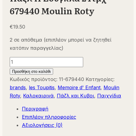
679440 Moulin Roty
€
19.50
2 σε απόθεμα (επιπλέον μπορεί να ζητηθεί
κατόπιν παραγγελίας)
Παζλ
Η
Προσθήκη στο καλάθι
Ζούγκλα
Κωδικός προϊόντος:
11-679440
Κατηγορίες:
24τμχ
brands
,
les Toupitis
,
Memoire d' Enfant
,
Moulin
679440
Roty
,
Καλοκαιρινά
,
Πάζλ και Κυβοι
,
Παιχνίδια
Moulin
Περιγραφή
Roty
Επιπλέον πληροφορίες
ποσότητα
Αξιολογήσεις (0)