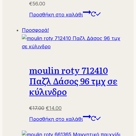
€
56.00
Προσθήκη στο καλάθι
Προσφορά!
moulin roty 712410
Παζλ Δάσος 96 τμχ σε
κύλινδρο
Original
Η
€
17.00
€
14.00
price
τρέχουσα
Προσθήκη στο καλάθι
was:
τιμή
€17.00.
είναι: