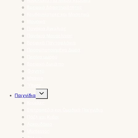
Κουκλάκια Για Μικρά Χεράκια
Βρεφικά Δραστηριότητες
Κουδουνίστρες και Μασητικά
Μουσικά
Πανάκια Αγκαλιάς
Πανάκια Μουσελίνας
Βρεφικά Παντοφλάκια
Προσωποποιημένα Δώρα
Προίκα μωρού
Βρεφικό Δωμάτιο
Φαγητό
Μπάνιο
Ύπνος
Toggle
Παιχνίδια
child
menu
Κούκλες
Επιτραπέζια και Ομαδικά Παιχνίδια
Πάζλ και Κυβοι
Αρκουδάκια
Montessori