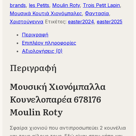
678176
brands
,
les Petits
,
Moulin Roty
,
Trois Petit Lapin
,
Moulin
Μουσικά Κουτιά Χιονόμπαλες
,
Φαντασία
,
Roty
Χριστούγεννα
Ετικέτες:
easter2024
,
easter2025
ποσότητα
Περιγραφή
Επιπλέον πληροφορίες
Αξιολογήσεις (0)
Περιγραφή
Μουσική Χιονόμπαλλα
Κουνελοπαρέα 678176
Moulin Roty
Σφαίρα χιονιού που αντιπροσωπεύει 2 κουνέλια
και τους φίλους τους. Εδώ είναι στον κήπο,και