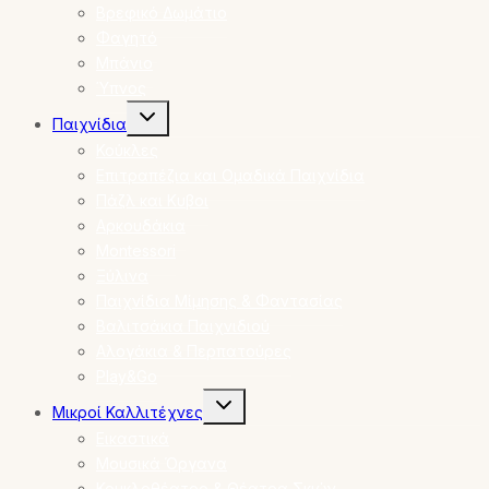
Βρεφικό Δωμάτιο
Φαγητό
Μπάνιο
Ύπνος
Toggle
Παιχνίδια
child
menu
Κούκλες
Επιτραπέζια και Ομαδικά Παιχνίδια
Πάζλ και Κυβοι
Αρκουδάκια
Montessori
Ξύλινα
Παιχνίδια Μίμησης & Φαντασίας
Βαλιτσάκια Παιχνιδιού
Αλογάκια & Περπατούρες
Play&Go
Toggle
Μικροί Καλλιτέχνες
child
menu
Εικαστικά
Μουσικά Όργανα
Κουκλοθέατρο & Θέατρα Σκιών