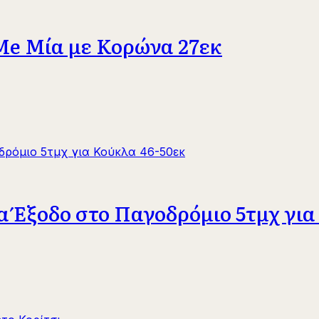
 Me Μία με Κορώνα 27εκ
α Έξοδο στο Παγοδρόμιο 5τμχ για