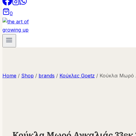
0
Home
/
Shop
/
brands
/
Κούκλες Goetz
/
Κούκλα Μωρό Α
Κούκλα Μωρό Αγκαλιάς 33εκ 