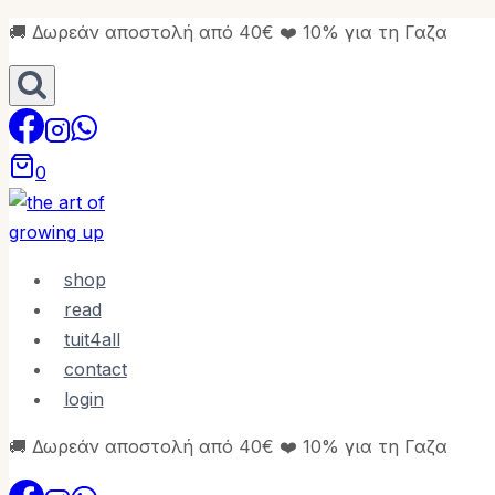
Skip
🚚 Δωρεάν αποστολή από 40€ ❤️ 10% για τη Γαζα
to
content
0
shop
read
tuit4all
contact
login
🚚 Δωρεάν αποστολή από 40€ ❤️ 10% για τη Γαζα