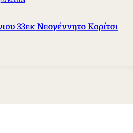
ιου 33εκ Νεογέννητο Κορίτσι