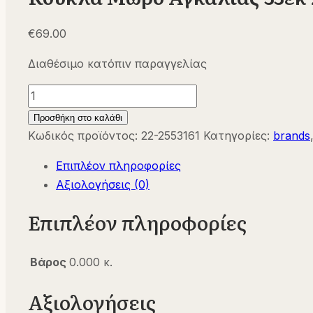
€
69.00
Διαθέσιμο κατόπιν παραγγελίας
Κούκλα
Μωρό
Προσθήκη στο καλάθι
Αγκαλιάς
Κωδικός προϊόντος:
22-2553161
Κατηγορίες:
brands
33εκ
Επιπλέον πληροφορίες
22-
Αξιολογήσεις (0)
2553161
Goetz
Επιπλέον πληροφορίες
Puppen
ποσότητα
Βάρος
0.000 κ.
Αξιολογήσεις