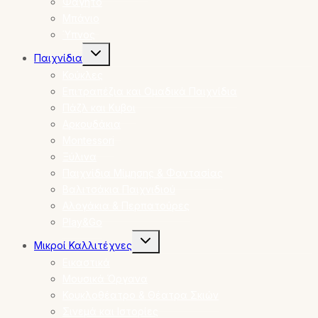
Φαγητό
Μπάνιο
Ύπνος
Toggle
Παιχνίδια
child
menu
Κούκλες
Επιτραπέζια και Ομαδικά Παιχνίδια
Πάζλ και Κυβοι
Αρκουδάκια
Montessori
Ξύλινα
Παιχνίδια Μίμησης & Φαντασίας
Βαλιτσάκια Παιχνιδιού
Αλογάκια & Περπατούρες
Play&Go
Toggle
Μικροί Καλλιτέχνες
child
menu
Εικαστικά
Μουσικά Όργανα
Κουκλοθέατρο & Θέατρα Σκιών
Σινεμά και Ιστορίες