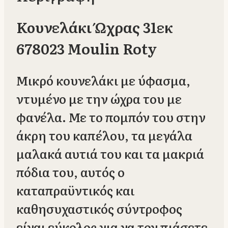
Κουνελάκι Ώχρας 31εκ
678023 Moulin Roty
Μικρό κουνελάκι με ύφασμα,
ντυμένο με την ώχρα του με
φανέλα. Με το πομπόν του στην
άκρη του καπέλου, τα μεγάλα
μαλακά αυτιά του και τα μακριά
πόδια του, αυτός ο
καταπραϋντικός και
καθησυχαστικός σύντροφος
είναι εύκολος για να τον πιάσετε