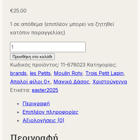
€
25.00
1 σε απόθεμα (επιπλέον μπορεί να ζητηθεί
κατόπιν παραγγελίας)
Κουνελάκι
Ώχρας
Προσθήκη στο καλάθι
31εκ
Κωδικός προϊόντος:
11-678023
Κατηγορίες:
678023
brands
,
les Petits
,
Moulin Roty
,
Trois Petit Lapin
,
Moulin
Απαλοί φίλοι 0+
,
Μαγικό Δάσος
,
Χριστούγεννα
Roty
Ετικέτα:
easter2025
ποσότητα
Περιγραφή
Επιπλέον πληροφορίες
Αξιολογήσεις (0)
Περιγραφή