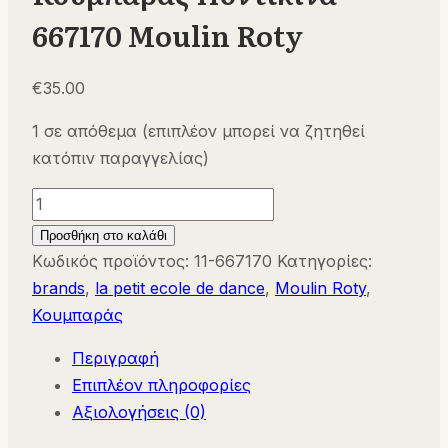
667170 Moulin Roty
€
35.00
1 σε απόθεμα (επιπλέον μπορεί να ζητηθεί
κατόπιν παραγγελίας)
Κουμπαράς
Ποντικίνα
Προσθήκη στο καλάθι
667170
Κωδικός προϊόντος:
11-667170
Κατηγορίες:
Moulin
brands
,
la petit ecole de dance
,
Moulin Roty
,
Roty
Κουμπαράς
ποσότητα
Περιγραφή
Επιπλέον πληροφορίες
Αξιολογήσεις (0)