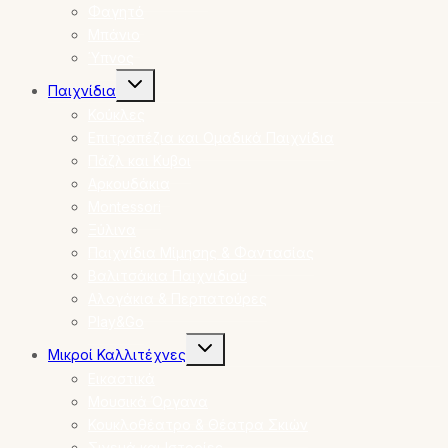
Φαγητό
Μπάνιο
Ύπνος
Toggle
Παιχνίδια
child
menu
Κούκλες
Επιτραπέζια και Ομαδικά Παιχνίδια
Πάζλ και Κυβοι
Αρκουδάκια
Montessori
Ξύλινα
Παιχνίδια Μίμησης & Φαντασίας
Βαλιτσάκια Παιχνιδιού
Αλογάκια & Περπατούρες
Play&Go
Toggle
Μικροί Καλλιτέχνες
child
menu
Εικαστικά
Μουσικά Όργανα
Κουκλοθέατρο & Θέατρα Σκιών
Σινεμά και Ιστορίες