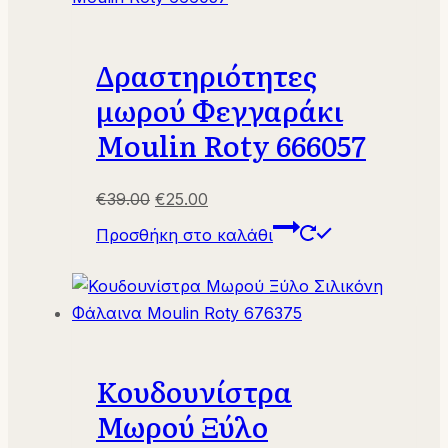
Δραστηριότητες
μωρού Φεγγαράκι
Moulin Roty 666057
Original
Η
€
39.00
€
25.00
price
τρέχουσα
Προσθήκη στο καλάθι
was:
τιμή
€39.00.
είναι:
€25.00.
Κουδουνίστρα
Μωρού Ξύλο