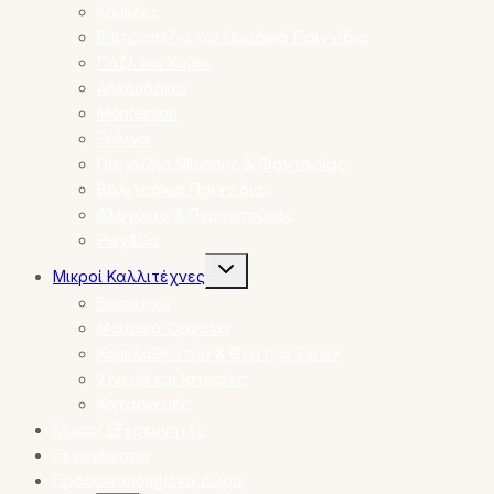
menu
Κούκλες
Επιτραπέζια και Ομαδικά Παιχνίδια
Πάζλ και Κυβοι
Αρκουδάκια
Montessori
Ξύλινα
Παιχνίδια Μίμησης & Φαντασίας
Βαλιτσάκια Παιχνιδιού
Αλογάκια & Περπατούρες
Play&Go
Toggle
Μικροί Καλλιτέχνες
child
menu
Εικαστικά
Μουσικά Όργανα
Κουκλοθέατρο & Θέατρα Σκιών
Σινεμά και Ιστορίες
Κατασκευές
Μικροί Εξερευνητές
Ξενόγλωσσα
Προσωποποιημένα Δώρα