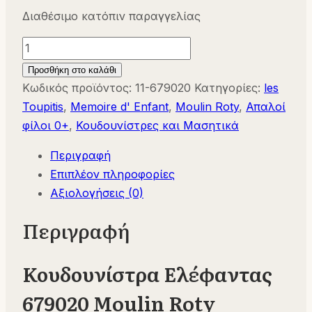
Διαθέσιμο κατόπιν παραγγελίας
Κουδουνίστρα
Ελέφαντας
Προσθήκη στο καλάθι
679020
Κωδικός προϊόντος:
11-679020
Κατηγορίες:
les
Moulin
Toupitis
,
Memoire d' Enfant
,
Moulin Roty
,
Απαλοί
Roty
φίλοι 0+
,
Κουδουνίστρες και Μασητικά
ποσότητα
Περιγραφή
Επιπλέον πληροφορίες
Αξιολογήσεις (0)
Περιγραφή
Κουδουνίστρα Ελέφαντας
679020 Moulin Roty