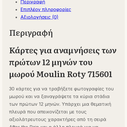
Περιγραφή
του
Επιπλέον πληροφορίες
μωρού
Αξιολογήσεις (0)
Moulin
Roty
Περιγραφή
715601
ποσότητα
Κάρτες για αναμνήσεις των
πρώτων 12 μηνών του
μωρού Moulin Roty 715601
30 κάρτες για να τραβήξετε φωτογραφίες του
μωρού και να ξαναγράψετε τα κύρια στάδια
των πρώτων 12 μηνών. Υπάρχει μια θεματική
πλευρά που απεικονίζεται με τους
αξιολάτρευτους χαρακτήρες από τη σειρά
After the Rain και η άλλη πλευρά για να