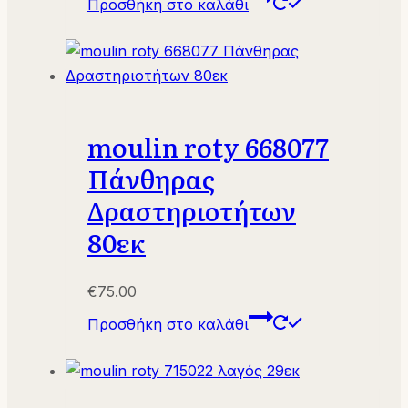
Προσθήκη στο καλάθι
was:
τιμή
€29.00.
είναι:
€20.00.
moulin roty 668077
Πάνθηρας
Δραστηριοτήτων
80εκ
€
75.00
Προσθήκη στο καλάθι