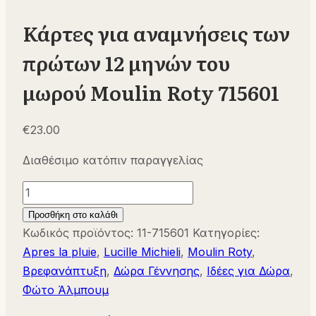
Κάρτες για αναμνήσεις των
πρώτων 12 μηνών του
μωρού Moulin Roty 715601
€
23.00
Διαθέσιμο κατόπιν παραγγελίας
Κάρτες
για
Προσθήκη στο καλάθι
αναμνήσεις
Κωδικός προϊόντος:
11-715601
Κατηγορίες:
των
Apres la pluie
,
Lucille Michieli
,
Moulin Roty
,
πρώτων
Βρεφανάπτυξη
,
Δώρα Γέννησης
,
Ιδέες για Δώρα
,
12
Φώτο Άλμπουμ
μηνών