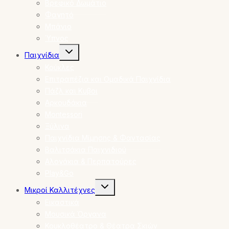
Βρεφικό Δωμάτιο
Φαγητό
Μπάνιο
Ύπνος
Toggle
Παιχνίδια
child
menu
Κούκλες
Επιτραπέζια και Ομαδικά Παιχνίδια
Πάζλ και Κυβοι
Αρκουδάκια
Montessori
Ξύλινα
Παιχνίδια Μίμησης & Φαντασίας
Βαλιτσάκια Παιχνιδιού
Αλογάκια & Περπατούρες
Play&Go
Toggle
Μικροί Καλλιτέχνες
child
menu
Εικαστικά
Μουσικά Όργανα
Κουκλοθέατρο & Θέατρα Σκιών