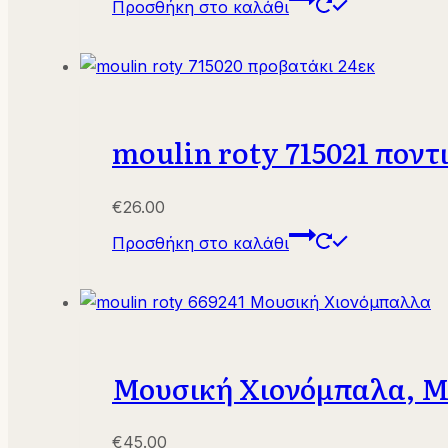
Προσθήκη στο καλάθι
was:
τιμή
€42.50.
είναι:
€32.00.
moulin roty 715021 ποντ
€
26.00
Προσθήκη στο καλάθι
Μουσική Χιονόμπαλα, Mo
€
45.00