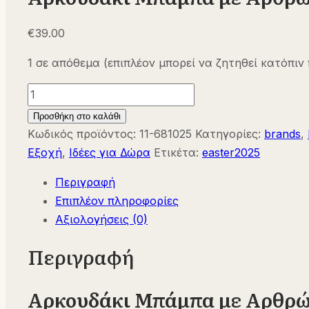
€
39.00
1 σε απόθεμα (επιπλέον μπορεί να ζητηθεί κατόπιν
Αρκουδάκι
Μπάμπα
Προσθήκη στο καλάθι
με
Κωδικός προϊόντος:
11-681025
Κατηγορίες:
brands
,
Αρθρώσεις
Εξοχή
,
Ιδέες για Δώρα
Ετικέτα:
easter2025
και
Περιγραφή
Κουτί
Επιπλέον πληροφορίες
Μινούκα
Αξιολογήσεις (0)
Moulin
Roty
Περιγραφή
681025
ποσότητα
Αρκουδάκι Μπάμπα με Αρθρώσ