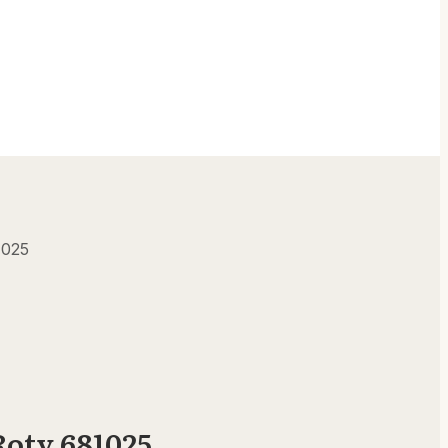
1025
oty 681025