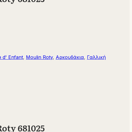
 d' Enfant
,
Moulin Roty
,
Αρκουδάκια
,
Γαλλική
oty 681025