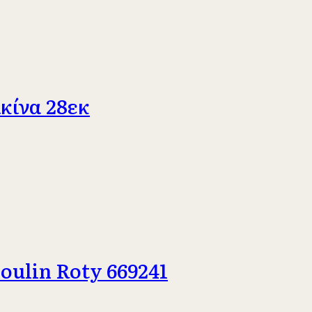
ικίνα 28εκ
ulin Roty 669241