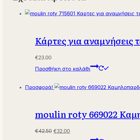
Κάρτες για αναμνήσεις 
€
23.00
Προσθήκη στο καλάθι
Προσφορά!
moulin roty 669022 Καμ
Original
Η
€
42.50
€
32.00
price
τρέχουσα