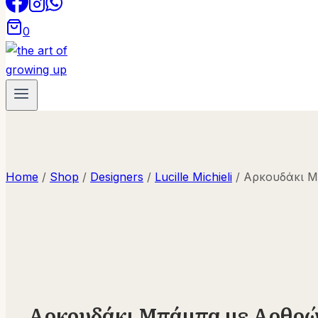
0
Home
/
Shop
/
Designers
/
Lucille Michieli
/
Αρκουδάκι Μ
Αρκουδάκι Μπάμπα με Αρθρώσ