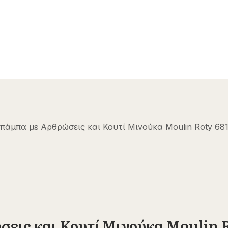
πάμπα με Αρθρώσεις και Κουτί Μινούκα Moulin Roty 68
εις και Κουτί Μινούκα Moulin R