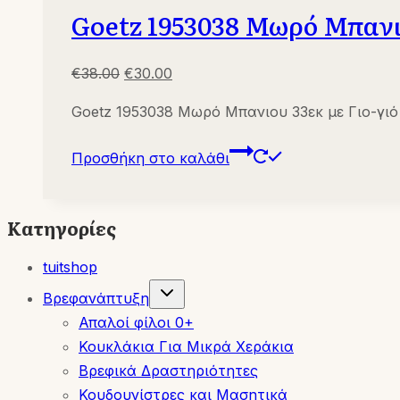
Goetz 1953038 Μωρό Μπανιο
Original
Η
€
38.00
€
30.00
price
τρέχουσα
Goetz 1953038 Μωρό Μπανιου 33εκ με Γιο-γιό
was:
τιμή
€38.00.
είναι:
Προσθήκη στο καλάθι
€30.00.
Κατηγορίες
tuitshop
Toggle
Βρεφανάπτυξη
child
menu
Απαλοί φίλοι 0+
Κουκλάκια Για Μικρά Χεράκια
Βρεφικά Δραστηριότητες
Κουδουνίστρες και Μασητικά