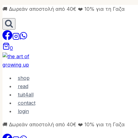
Skip
🚚 Δωρεάν αποστολή από 40€ ❤️ 10% για τη Γαζα
to
content
0
shop
read
tuit4all
contact
login
🚚 Δωρεάν αποστολή από 40€ ❤️ 10% για τη Γαζα