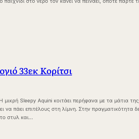
ο παιχνίδι στο νερό τον κάνει να πεινάει, οπότε πάρτε 
ιογιό 33εκ Κορίτσι
 Η μικρή Sleepy Aquini κοιτάει περήφανα με τα μάτια τ
ει να πάει επιτέλους στη λίμνη. Στην πραγματικότητα δε
το στυλ και…