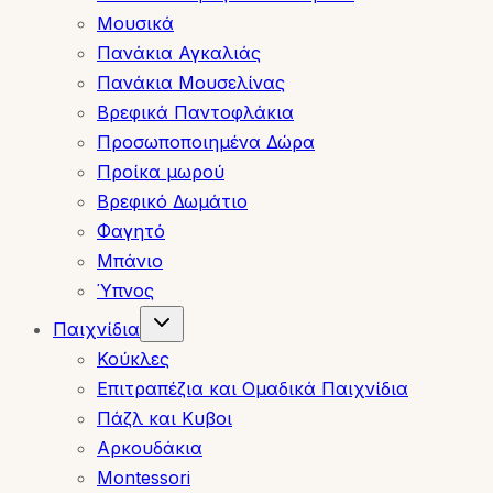
Μουσικά
Πανάκια Αγκαλιάς
Πανάκια Μουσελίνας
Βρεφικά Παντοφλάκια
Προσωποποιημένα Δώρα
Προίκα μωρού
Βρεφικό Δωμάτιο
Φαγητό
Μπάνιο
Ύπνος
Toggle
Παιχνίδια
child
menu
Κούκλες
Επιτραπέζια και Ομαδικά Παιχνίδια
Πάζλ και Κυβοι
Αρκουδάκια
Montessori