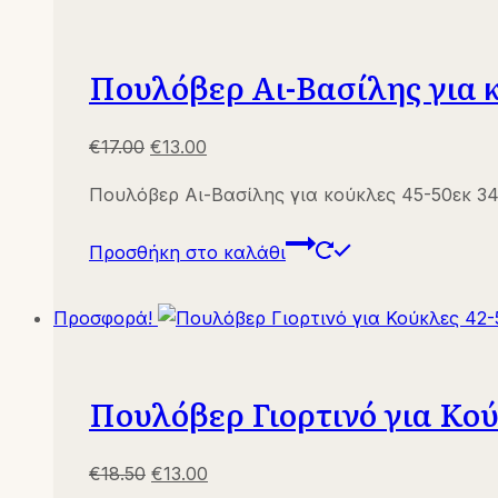
Πουλόβερ Αι-Βασίλης για κ
Original
Η
€
17.00
€
13.00
price
τρέχουσα
Πουλόβερ Αι-Βασίλης για κούκλες 45-50εκ 3
was:
τιμή
€17.00.
είναι:
Προσθήκη στο καλάθι
€13.00.
Προσφορά!
Πουλόβερ Γιορτινό για Κού
Original
Η
€
18.50
€
13.00