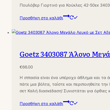
price
τρέχουσα
Πουλόβερ Γιορτινό για Κούκλες 42-50εκ 3403
was:
τιμή
€18.50.
είναι:
Προσθήκη στο καλάθι
€13.00.
Goetz 3403087 Άλογο Μεγά
€
66.00
Η ιππασία είναι ένα υπέροχο άθλημα και τα ά
πάτε μια βόλτα, ταΐστε και περιποιηθείτε την
σετ Καλή διασκέδαση! Συνιστάται για όρθιες
Προσθήκη στο καλάθι