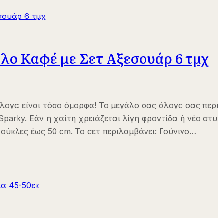
λο Καφέ με Σετ Αξεσουάρ 6 τμχ
λογα είναι τόσο όμορφα! Το μεγάλο σας άλογο σας περι
ν Sparky. Εάν η χαίτη χρειάζεται λίγη φροντίδα ή νέο σ
κούκλες έως 50 cm. Το σετ περιλαμβάνει: Γούνινο…