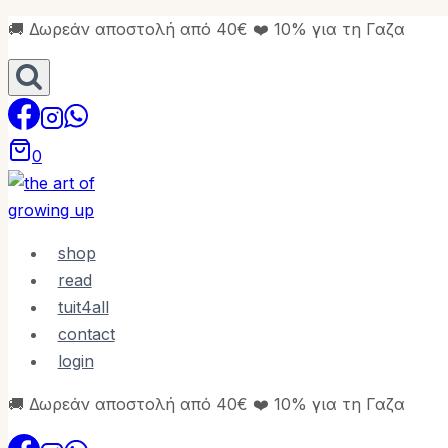
Skip
🚚 Δωρεάν αποστολή από 40€ ❤️ 10% για τη Γαζα
to
content
0
shop
read
tuit4all
contact
login
🚚 Δωρεάν αποστολή από 40€ ❤️ 10% για τη Γαζα